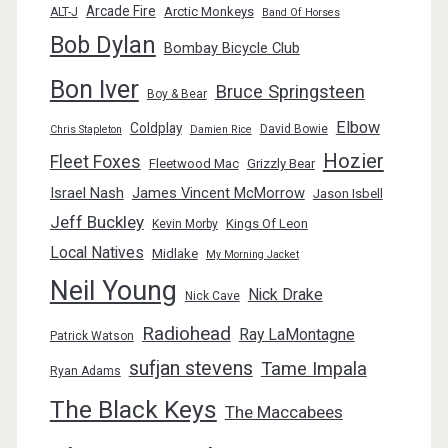
Arcade Fire
Arctic Monkeys
ALT-J
Band Of Horses
Bob Dylan
Bombay Bicycle Club
Bon Iver
Bruce Springsteen
Boy & Bear
Elbow
Coldplay
David Bowie
Chris Stapleton
Damien Rice
Hozier
Fleet Foxes
Fleetwood Mac
Grizzly Bear
Israel Nash
James Vincent McMorrow
Jason Isbell
Jeff Buckley
Kings Of Leon
Kevin Morby
Local Natives
Midlake
My Morning Jacket
Neil Young
Nick Drake
Nick Cave
Radiohead
Ray LaMontagne
Patrick Watson
sufjan stevens
Tame Impala
Ryan Adams
The Black Keys
The Maccabees