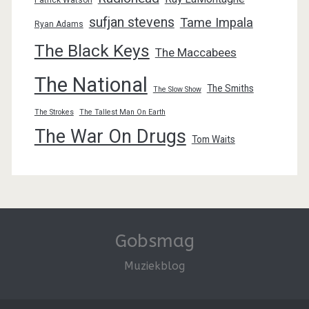
sufjan stevens
Tame Impala
Ryan Adams
The Black Keys
The Maccabees
The National
The Smiths
The Slow Show
The Strokes
The Tallest Man On Earth
The War On Drugs
Tom Waits
Gobsmag
Muziekblog