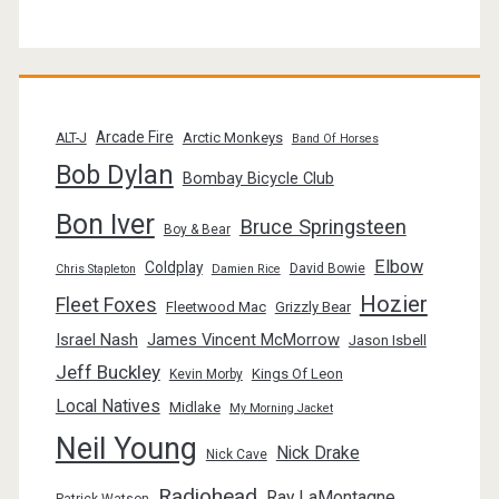
Arcade Fire
Arctic Monkeys
ALT-J
Band Of Horses
Bob Dylan
Bombay Bicycle Club
Bon Iver
Bruce Springsteen
Boy & Bear
Elbow
Coldplay
David Bowie
Chris Stapleton
Damien Rice
Hozier
Fleet Foxes
Fleetwood Mac
Grizzly Bear
Israel Nash
James Vincent McMorrow
Jason Isbell
Jeff Buckley
Kings Of Leon
Kevin Morby
Local Natives
Midlake
My Morning Jacket
Neil Young
Nick Drake
Nick Cave
Radiohead
Ray LaMontagne
Patrick Watson