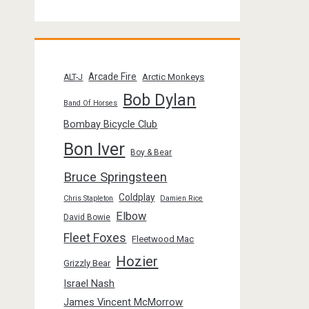
Arcade Fire
Arctic Monkeys
ALT-J
Bob Dylan
Band Of Horses
Bombay Bicycle Club
Bon Iver
Boy & Bear
Bruce Springsteen
Coldplay
Chris Stapleton
Damien Rice
Elbow
David Bowie
Fleet Foxes
Fleetwood Mac
Hozier
Grizzly Bear
Israel Nash
James Vincent McMorrow