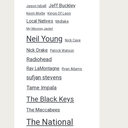
Jeff Buckley
Jason Isbell
Kings Of Leon
Kevin Morby
Local Natives
Midlake
My Morning Jacket
Neil Young
Nick Cave
Nick Drake
Patrick Watson
Radiohead
Ray LaMontagne
Ryan Adams
sufjan stevens
Tame Impala
The Black Keys
The Maccabees
The National