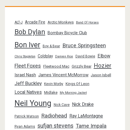
Arcade Fire
Arctic Monkeys
ALT-J
Band Of Horses
Bob Dylan
Bombay Bicycle Club
Bon Iver
Bruce Springsteen
Boy & Bear
Elbow
Coldplay
David Bowie
Chris Stapleton
Damien Rice
Hozier
Fleet Foxes
Fleetwood Mac
Grizzly Bear
Israel Nash
James Vincent McMorrow
Jason Isbell
Jeff Buckley
Kings Of Leon
Kevin Morby
Local Natives
Midlake
My Morning Jacket
Neil Young
Nick Drake
Nick Cave
Radiohead
Ray LaMontagne
Patrick Watson
sufjan stevens
Tame Impala
Ryan Adams