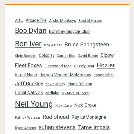
Arcade Fire
Arctic Monkeys
ALT-J
Band Of Horses
Bob Dylan
Bombay Bicycle Club
Bon Iver
Bruce Springsteen
Boy & Bear
Elbow
Coldplay
David Bowie
Chris Stapleton
Damien Rice
Hozier
Fleet Foxes
Fleetwood Mac
Grizzly Bear
Israel Nash
James Vincent McMorrow
Jason Isbell
Jeff Buckley
Kings Of Leon
Kevin Morby
Local Natives
Midlake
My Morning Jacket
Neil Young
Nick Drake
Nick Cave
Radiohead
Ray LaMontagne
Patrick Watson
sufjan stevens
Tame Impala
Ryan Adams