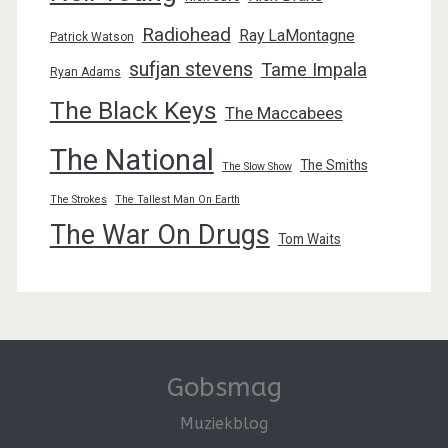
Radiohead
Ray LaMontagne
Patrick Watson
sufjan stevens
Tame Impala
Ryan Adams
The Black Keys
The Maccabees
The National
The Smiths
The Slow Show
The Strokes
The Tallest Man On Earth
The War On Drugs
Tom Waits
Gobsmag
Muziekblog