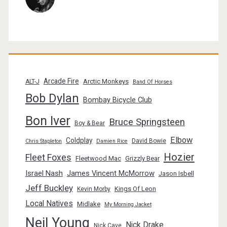
Arcade Fire
Arctic Monkeys
ALT-J
Band Of Horses
Bob Dylan
Bombay Bicycle Club
Bon Iver
Bruce Springsteen
Boy & Bear
Elbow
Coldplay
David Bowie
Chris Stapleton
Damien Rice
Hozier
Fleet Foxes
Fleetwood Mac
Grizzly Bear
Israel Nash
James Vincent McMorrow
Jason Isbell
Jeff Buckley
Kings Of Leon
Kevin Morby
Local Natives
Midlake
My Morning Jacket
Neil Young
Nick Drake
Nick Cave