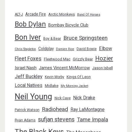
Arcade Fire
Arctic Monkeys
ALT-J
Band Of Horses
Bob Dylan
Bombay Bicycle Club
Bon Iver
Bruce Springsteen
Boy & Bear
Elbow
Coldplay
David Bowie
Chris Stapleton
Damien Rice
Hozier
Fleet Foxes
Fleetwood Mac
Grizzly Bear
Israel Nash
James Vincent McMorrow
Jason Isbell
Jeff Buckley
Kings Of Leon
Kevin Morby
Local Natives
Midlake
My Morning Jacket
Neil Young
Nick Drake
Nick Cave
Radiohead
Ray LaMontagne
Patrick Watson
sufjan stevens
Tame Impala
Ryan Adams
The Black Keys