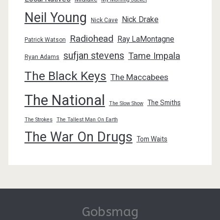
Neil Young
Nick Drake
Nick Cave
Radiohead
Ray LaMontagne
Patrick Watson
sufjan stevens
Tame Impala
Ryan Adams
The Black Keys
The Maccabees
The National
The Smiths
The Slow Show
The Strokes
The Tallest Man On Earth
The War On Drugs
Tom Waits
Gobsmag