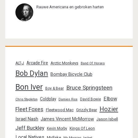
Rauwe Americana en gebroken harten
Arcade Fire
Arctic Monkeys
ALT-J
Band Of Horses
Bob Dylan
Bombay Bicycle Club
Bon Iver
Bruce Springsteen
Boy & Bear
Elbow
Coldplay
David Bowie
Chris Stapleton
Damien Rice
Hozier
Fleet Foxes
Fleetwood Mac
Grizzly Bear
Israel Nash
James Vincent McMorrow
Jason Isbell
Jeff Buckley
Kings Of Leon
Kevin Morby
Local Natives
Midlake
My Morning Jacket