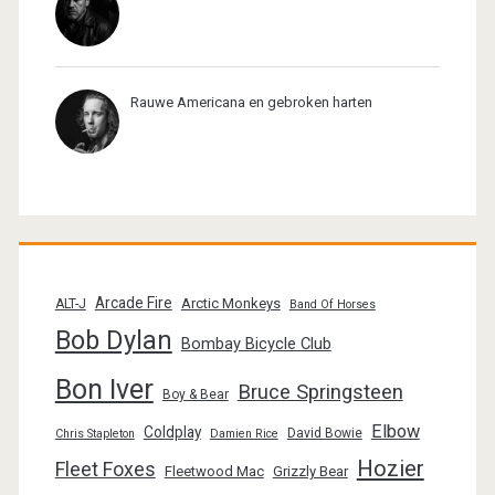
Rauwe Americana en gebroken harten
Arcade Fire
Arctic Monkeys
ALT-J
Band Of Horses
Bob Dylan
Bombay Bicycle Club
Bon Iver
Bruce Springsteen
Boy & Bear
Elbow
Coldplay
David Bowie
Chris Stapleton
Damien Rice
Hozier
Fleet Foxes
Fleetwood Mac
Grizzly Bear