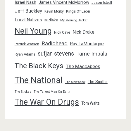
Israel Nash
James Vincent McMorrow
Jason Isbell
Jeff Buckley
Kings Of Leon
Kevin Morby
Local Natives
Midlake
My Morning Jacket
Neil Young
Nick Drake
Nick Cave
Radiohead
Ray LaMontagne
Patrick Watson
sufjan stevens
Tame Impala
Ryan Adams
The Black Keys
The Maccabees
The National
The Smiths
The Slow Show
The Strokes
The Tallest Man On Earth
The War On Drugs
Tom Waits