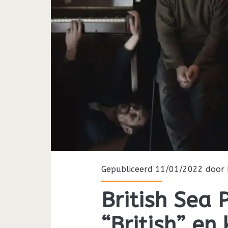
Gepubliceerd 11/01/2022 door
British Sea
“British” en