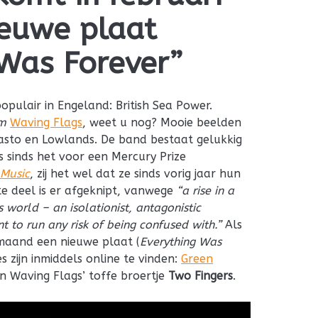
euwe plaat
 Was Forever”
opulair in Engeland: British Sea Power.
m
Waving Flags
, weet u nog? Mooie beelden
lasto en Lowlands. De band bestaat gelukkig
 sinds het voor een Mercury Prize
 Music
, zij het wel dat ze sinds vorig jaar hun
e deel is er afgeknipt, vanwege
“a rise in a
s world – an isolationist, antagonistic
nt to run any risk of being confused with.”
Als
 maand een nieuwe plaat (
Everything Was
es zijn inmiddels online te vinden:
Green
n Waving Flags’ toffe broertje
Two Fingers
.