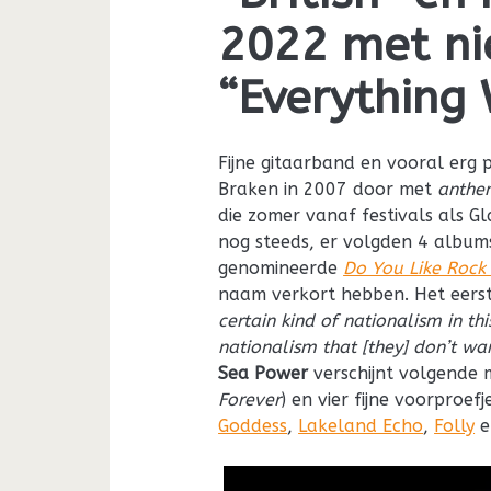
2022 met ni
“Everything
Fijne gitaarband en vooral erg p
Braken in 2007 door met
anthe
die zomer vanaf festivals als G
nog steeds, er volgden 4 albums
genomineerde
Do You Like Rock
naam verkort hebben. Het eerst
certain kind of nationalism in thi
nationalism that [they] don’t wa
Sea Power
verschijnt volgende
Forever
) en vier fijne voorproefj
Goddess
,
Lakeland Echo
,
Folly
e