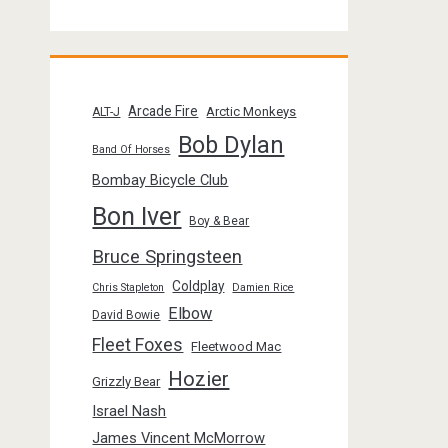
Arcade Fire
Arctic Monkeys
ALT-J
Bob Dylan
Band Of Horses
Bombay Bicycle Club
Bon Iver
Boy & Bear
Bruce Springsteen
Coldplay
Chris Stapleton
Damien Rice
Elbow
David Bowie
Fleet Foxes
Fleetwood Mac
Hozier
Grizzly Bear
Israel Nash
James Vincent McMorrow