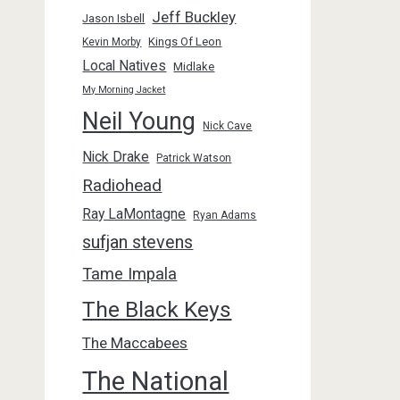
Jeff Buckley
Jason Isbell
Kings Of Leon
Kevin Morby
Local Natives
Midlake
My Morning Jacket
Neil Young
Nick Cave
Nick Drake
Patrick Watson
Radiohead
Ray LaMontagne
Ryan Adams
sufjan stevens
Tame Impala
The Black Keys
The Maccabees
The National