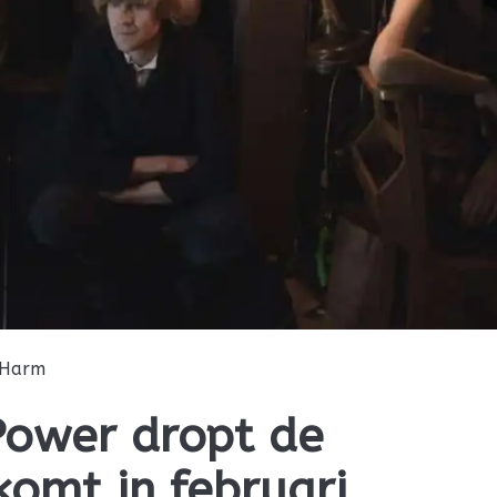
Harm
 Power dropt de
 komt in februari