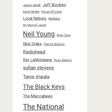
Jeff Buckley
Jason Isbell
Kings Of Leon
Kevin Morby
Local Natives
Midlake
My Morning Jacket
Neil Young
Nick Cave
Nick Drake
Patrick Watson
Radiohead
Ray LaMontagne
Ryan Adams
sufjan stevens
Tame Impala
The Black Keys
The Maccabees
The National