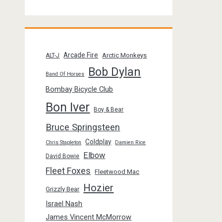
Arcade Fire
Arctic Monkeys
ALT-J
Bob Dylan
Band Of Horses
Bombay Bicycle Club
Bon Iver
Boy & Bear
Bruce Springsteen
Coldplay
Chris Stapleton
Damien Rice
Elbow
David Bowie
Fleet Foxes
Fleetwood Mac
Hozier
Grizzly Bear
Israel Nash
James Vincent McMorrow