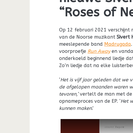
“Roses of N
Op 12 februari 2021 verschijnt
van de Noorse muzikant
Sivert
meeslepende band
Madrugada
voorproefje
Run Away
en vanda
onderkoeld beginnend liedje dat
Zo’n liedje dat na elke luisterb
‘
Het is vijf jaar geleden dat we 
de afgelopen maanden waren we 
tevoren,’
vertelt de man met de 
opnameproces van de EP. ‘
Het 
kunnen maken
.’