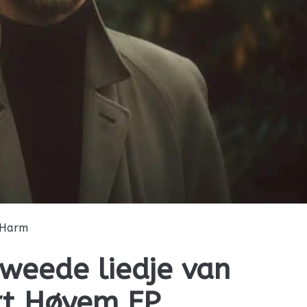
Harm
tweede liedje van
rt Høyem EP