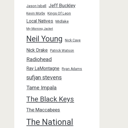
Jeff Buckley
Jason Isbell
Kings Of Leon
Kevin Morby
Local Natives
Midlake
My Morning Jacket
Neil Young
Nick Cave
Nick Drake
Patrick Watson
Radiohead
Ray LaMontagne
Ryan Adams
sufjan stevens
Tame Impala
The Black Keys
The Maccabees
The National