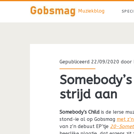
Muziekblog
SPEC
Gepubliceerd 22/09/2020 door
Somebody’s 
strijd aan
Somebody’s Child
is de Ierse mu
stond-ie al op Gobsmag
met z’n
van z’n debuut EP’tje
20-Somet
heerlijke plaatje, dat ergens z