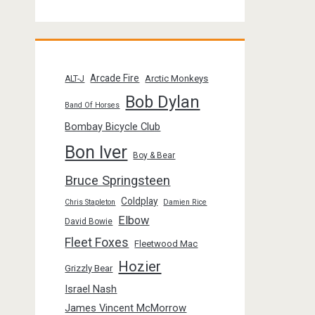
Arcade Fire
Arctic Monkeys
ALT-J
Bob Dylan
Band Of Horses
Bombay Bicycle Club
Bon Iver
Boy & Bear
Bruce Springsteen
Coldplay
Chris Stapleton
Damien Rice
Elbow
David Bowie
Fleet Foxes
Fleetwood Mac
Hozier
Grizzly Bear
Israel Nash
James Vincent McMorrow