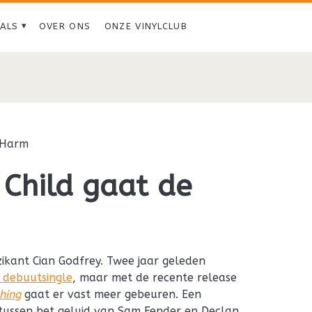
IALS
OVER ONS
ONZE VINYLCLUB
Harm
Child gaat de
zikant Cian Godfrey. Twee jaar geleden
 debuutsingle
, maar met de recente release
hing
gaat er vast meer gebeuren. Een
it tussen het geluid van Sam Fender en Declan