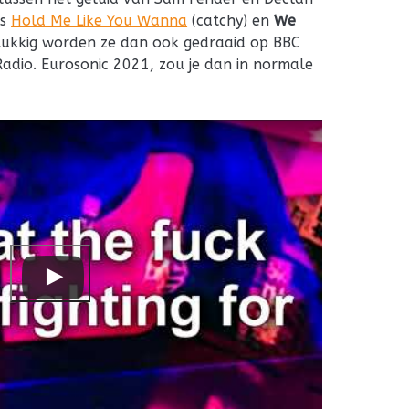
es
Hold Me Like You Wanna
(catchy) en
We
lukkig worden ze dan ook gedraaid op BBC
adio. Eurosonic 2021, zou je dan in normale