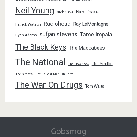
Neil Young
Nick Drake
Nick Cave
Radiohead
Ray LaMontagne
Patrick Watson
sufjan stevens
Tame Impala
Ryan Adams
The Black Keys
The Maccabees
The National
The Smiths
The Slow Show
The Strokes
The Tallest Man On Earth
The War On Drugs
Tom Waits
Gobsmag