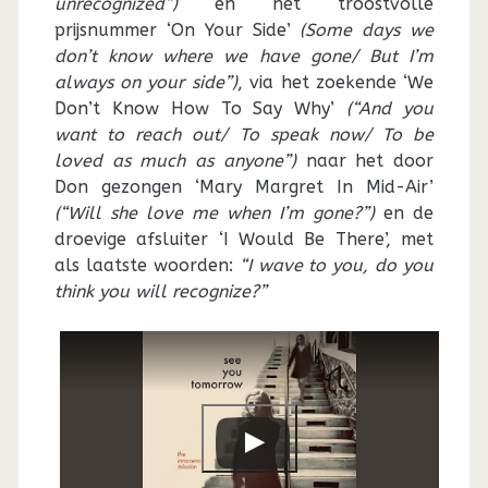
unrecognized”)
en het troostvolle
prijsnummer ‘On Your Side’
(Some days we
don’t know where we have gone/ But I’m
always on your side”)
, via het zoekende ‘We
Don’t Know How To Say Why’
(“And you
want to reach out/ To speak now/ To be
loved as much as anyone”)
naar het door
Don gezongen ‘Mary Margret In Mid-Air’
(“Will she love me when I’m gone?”)
en de
droevige afsluiter ‘I Would Be There’, met
als laatste woorden:
“I wave to you, do you
think you will recognize?”