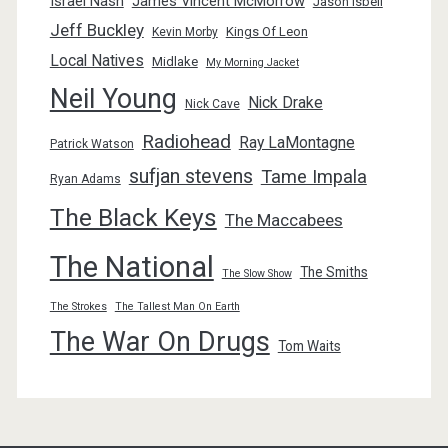
Israel Nash
James Vincent McMorrow
Jason Isbell
Jeff Buckley
Kings Of Leon
Kevin Morby
Local Natives
Midlake
My Morning Jacket
Neil Young
Nick Drake
Nick Cave
Radiohead
Ray LaMontagne
Patrick Watson
sufjan stevens
Tame Impala
Ryan Adams
The Black Keys
The Maccabees
The National
The Smiths
The Slow Show
The Strokes
The Tallest Man On Earth
The War On Drugs
Tom Waits