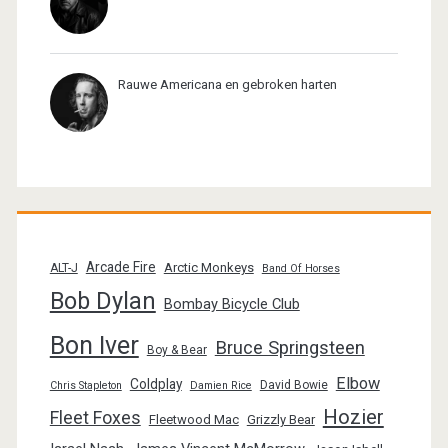
Rauwe Americana en gebroken harten
Arcade Fire
Arctic Monkeys
ALT-J
Band Of Horses
Bob Dylan
Bombay Bicycle Club
Bon Iver
Bruce Springsteen
Boy & Bear
Elbow
Coldplay
David Bowie
Chris Stapleton
Damien Rice
Hozier
Fleet Foxes
Fleetwood Mac
Grizzly Bear