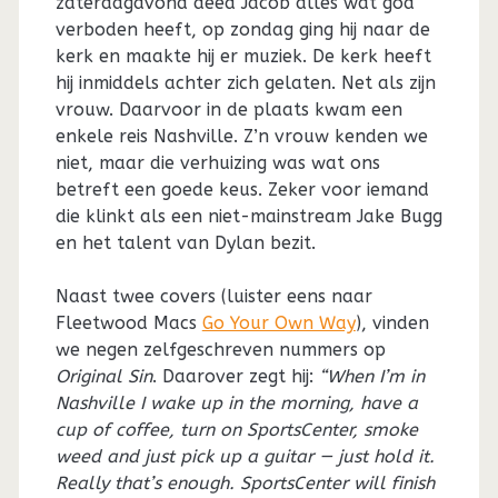
zaterdagavond deed Jacob alles wat god
verboden heeft, op zondag ging hij naar de
kerk en maakte hij er muziek. De kerk heeft
hij inmiddels achter zich gelaten. Net als zijn
vrouw. Daarvoor in de plaats kwam een
enkele reis Nashville. Z’n vrouw kenden we
niet, maar die verhuizing was wat ons
betreft een goede keus. Zeker voor iemand
die klinkt als een niet-mainstream Jake Bugg
en het talent van Dylan bezit.
Naast twee covers (luister eens naar
Fleetwood Macs
Go Your Own Way
), vinden
we negen zelfgeschreven nummers op
Original Sin
. Daarover zegt hij:
“When I’m in
Nashville I wake up in the morning, have a
cup of coffee, turn on SportsCenter, smoke
weed and just pick up a guitar — just hold it.
Really that’s enough. SportsCenter will finish