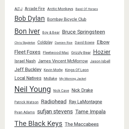
Arcade Fire
Arctic Monkeys
ALT-J
Band Of Horses
Bob Dylan
Bombay Bicycle Club
Bon Iver
Bruce Springsteen
Boy & Bear
Elbow
Coldplay
David Bowie
Chris Stapleton
Damien Rice
Hozier
Fleet Foxes
Fleetwood Mac
Grizzly Bear
Israel Nash
James Vincent McMorrow
Jason Isbell
Jeff Buckley
Kings Of Leon
Kevin Morby
Local Natives
Midlake
My Morning Jacket
Neil Young
Nick Drake
Nick Cave
Radiohead
Ray LaMontagne
Patrick Watson
sufjan stevens
Tame Impala
Ryan Adams
The Black Keys
The Maccabees