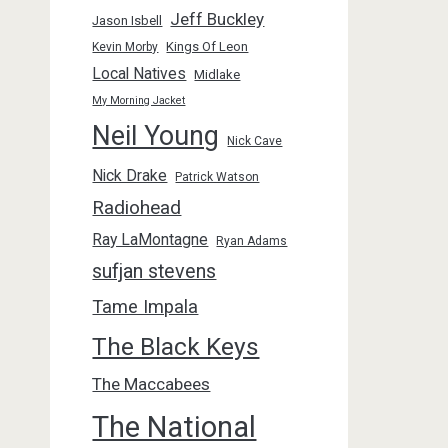
Jeff Buckley
Jason Isbell
Kings Of Leon
Kevin Morby
Local Natives
Midlake
My Morning Jacket
Neil Young
Nick Cave
Nick Drake
Patrick Watson
Radiohead
Ray LaMontagne
Ryan Adams
sufjan stevens
Tame Impala
The Black Keys
The Maccabees
The National