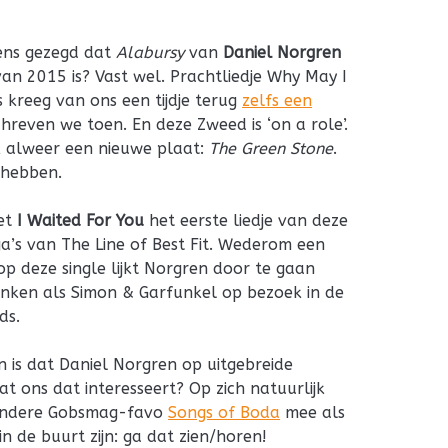
ens gezegd dat
Alabursy
van
Daniel Norgren
an 2015 is? Vast wel. Prachtliedje Why May I
 kreeg van ons een tijdje terug
zelfs een
chreven we toen. En deze Zweed is ‘on a role’.
jk alweer een nieuwe plaat:
The Green Stone
.
n hebben.
et
I Waited For You
het eerste liedje van deze
ga’s van The Line of Best Fit. Wederom een
p deze single lijkt Norgren door te gaan
inken als Simon & Garfunkel op bezoek in de
ds.
 is dat Daniel Norgren op uitgebreide
t ons dat interesseert? Op zich natuurlijk
t andere Gobsmag-favo
Songs of Boda
mee als
in de buurt zijn: ga dat zien/horen!