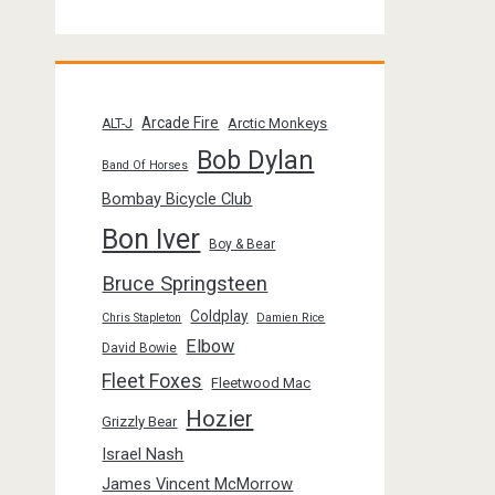
Arcade Fire
Arctic Monkeys
ALT-J
Bob Dylan
Band Of Horses
Bombay Bicycle Club
Bon Iver
Boy & Bear
Bruce Springsteen
Coldplay
Chris Stapleton
Damien Rice
Elbow
David Bowie
Fleet Foxes
Fleetwood Mac
Hozier
Grizzly Bear
Israel Nash
James Vincent McMorrow