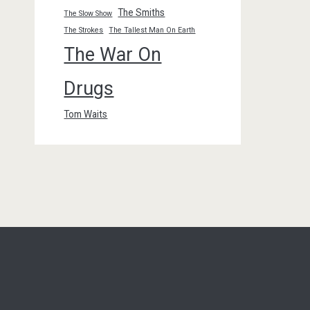
The Smiths
The Slow Show
The Strokes
The Tallest Man On Earth
The War On
Drugs
Tom Waits