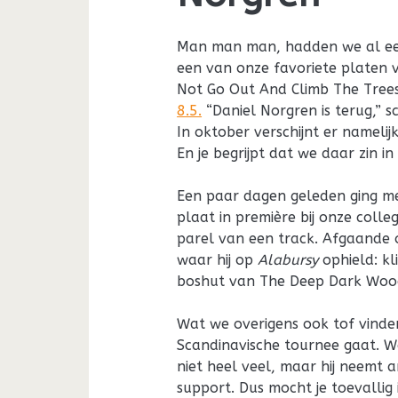
Man man man, hadden we al e
een van onze favoriete platen v
Not Go Out And Climb The Trees
8.5.
“Daniel Norgren is terug,” s
In oktober verschijnt er nameli
En je begrijpt dat we daar zin i
Een paar dagen geleden ging m
plaat in première bij onze colle
parel van een track. Afgaande o
waar hij op
Alabursy
ophield: kl
boshut van The Deep Dark Woo
Wat we overigens ook tof vinden
Scandinavische tournee gaat. Wa
niet heel veel, maar hij neem
support. Dus mocht je toevallig 