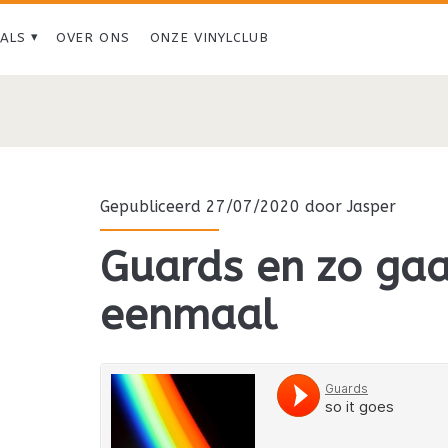
IALS
OVER ONS
ONZE VINYLCLUB
Tag:
<span>Craft
Spells</span>
Gepubliceerd 27/07/2020 door
Jasper
Guards en zo gaa
eenmaal