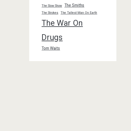
The Smiths
The Slow Show
The Strokes
The Tallest Man On Earth
The War On
Drugs
Tom Waits