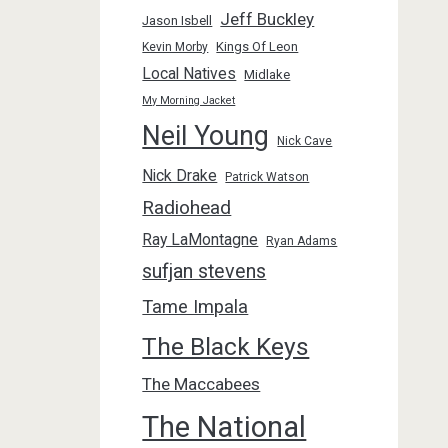
Jeff Buckley
Jason Isbell
Kings Of Leon
Kevin Morby
Local Natives
Midlake
My Morning Jacket
Neil Young
Nick Cave
Nick Drake
Patrick Watson
Radiohead
Ray LaMontagne
Ryan Adams
sufjan stevens
Tame Impala
The Black Keys
The Maccabees
The National