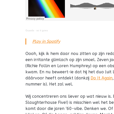
Guards
·
so it goes
Play in Spotify
Oooh, kijk ik hem daar nou zitten op zijn reda
een irritante glimlach op zijn smoel. Zeven ja
(Richie Follin en Loren Humphrey) op een o
kwam. En nu beweert-ie dat hij het duo (uit L
dáárvoor heeft ontdekt (dankzij
Do It Again
nummer is). Het zal wel.
Wij concentreren ons liever op wat nieuw is.
Slaughterhouse Five!) is misschien wel het be
komt door die jaren ’60-vibe. Denken we. Of d