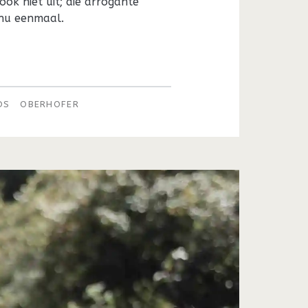
ok niet uit; die arrogante
 nu eenmaal.
DS
OBERHOFER