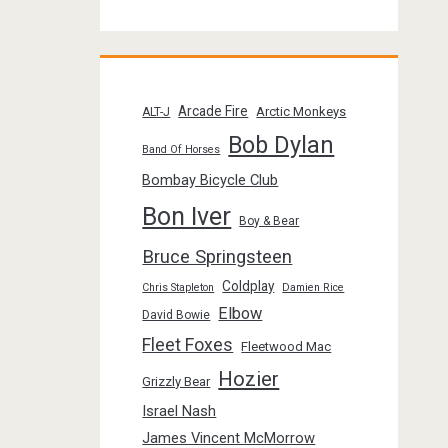
Arcade Fire
Arctic Monkeys
ALT-J
Bob Dylan
Band Of Horses
Bombay Bicycle Club
Bon Iver
Boy & Bear
Bruce Springsteen
Coldplay
Chris Stapleton
Damien Rice
Elbow
David Bowie
Fleet Foxes
Fleetwood Mac
Hozier
Grizzly Bear
Israel Nash
James Vincent McMorrow