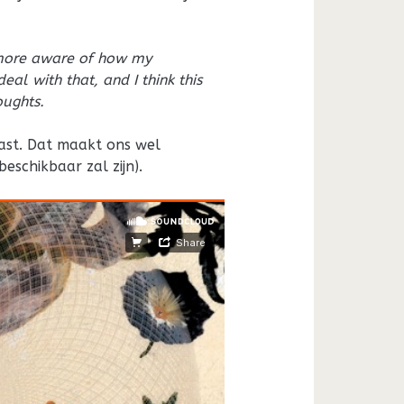
e more aware of how my
eal with that, and I think this
oughts.
ast. Dat maakt ons wel
eschikbaar zal zijn).