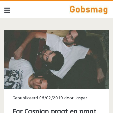
Tag:
<span>Far
Caspian</span>
Gepubliceerd 08/02/2019 door
Jasper
Far Caspian praat en praat