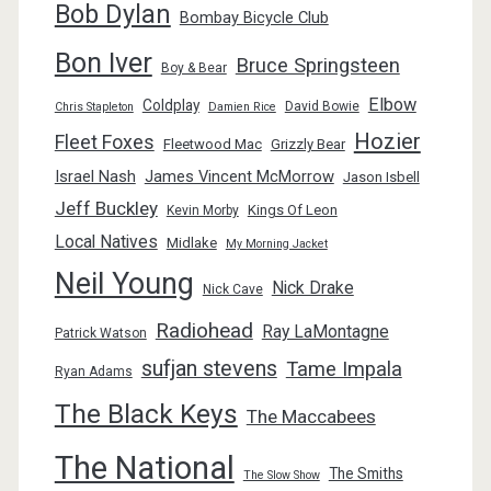
Bob Dylan
Bombay Bicycle Club
Bon Iver
Bruce Springsteen
Boy & Bear
Elbow
Coldplay
David Bowie
Chris Stapleton
Damien Rice
Hozier
Fleet Foxes
Fleetwood Mac
Grizzly Bear
Israel Nash
James Vincent McMorrow
Jason Isbell
Jeff Buckley
Kings Of Leon
Kevin Morby
Local Natives
Midlake
My Morning Jacket
Neil Young
Nick Drake
Nick Cave
Radiohead
Ray LaMontagne
Patrick Watson
sufjan stevens
Tame Impala
Ryan Adams
The Black Keys
The Maccabees
The National
The Smiths
The Slow Show