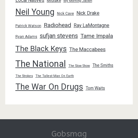
Local Natives
Midlake
My Morning Jacket
Neil Young
Nick Drake
Nick Cave
Radiohead
Ray LaMontagne
Patrick Watson
sufjan stevens
Tame Impala
Ryan Adams
The Black Keys
The Maccabees
The National
The Smiths
The Slow Show
The Strokes
The Tallest Man On Earth
The War On Drugs
Tom Waits
Gobsmag