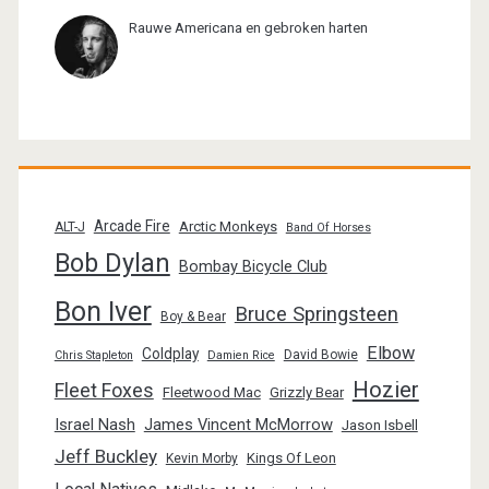
Rauwe Americana en gebroken harten
Arcade Fire
Arctic Monkeys
ALT-J
Band Of Horses
Bob Dylan
Bombay Bicycle Club
Bon Iver
Bruce Springsteen
Boy & Bear
Elbow
Coldplay
David Bowie
Chris Stapleton
Damien Rice
Hozier
Fleet Foxes
Fleetwood Mac
Grizzly Bear
Israel Nash
James Vincent McMorrow
Jason Isbell
Jeff Buckley
Kings Of Leon
Kevin Morby