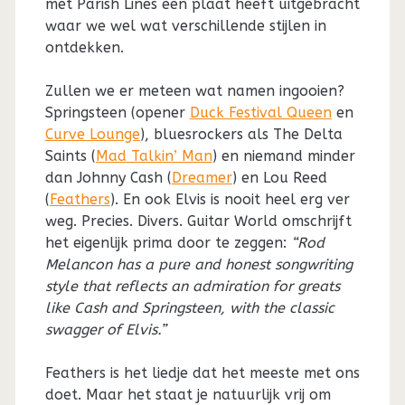
met Parish Lines een plaat heeft uitgebracht
waar we wel wat verschillende stijlen in
ontdekken.
Zullen we er meteen wat namen ingooien?
Springsteen (opener
Duck Festival Queen
en
Curve Lounge
), bluesrockers als The Delta
Saints (
Mad Talkin’ Man
) en niemand minder
dan Johnny Cash (
Dreamer
) en Lou Reed
(
Feathers
). En ook Elvis is nooit heel erg ver
weg. Precies. Divers. Guitar World omschrijft
het eigenlijk prima door te zeggen:
“Rod
Melancon has a pure and honest songwriting
style that reflects an admiration for greats
like Cash and Springsteen, with the classic
swagger of Elvis.”
Feathers is het liedje dat het meeste met ons
doet. Maar het staat je natuurlijk vrij om