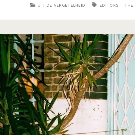
UIT DE VERGETELHEID
EDITORS.
THE
consistent
beklemmende
sound
van
The
Comsat
Angels
(1981)