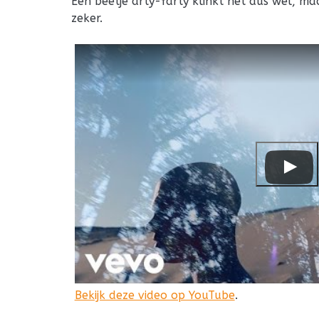
Een beetje arty-farty klinkt het dus wel, maa
zeker.
Bekijk deze video op YouTube
.