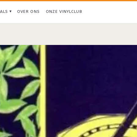
IALS
OVER ONS
ONZE VINYLCLUB
Tag:
<span>White
Lies</span>