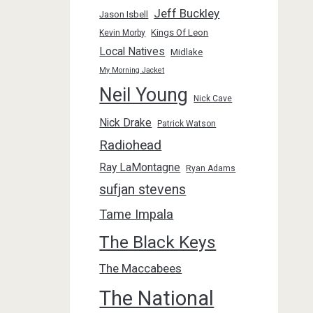
Jeff Buckley
Jason Isbell
Kings Of Leon
Kevin Morby
Local Natives
Midlake
My Morning Jacket
Neil Young
Nick Cave
Nick Drake
Patrick Watson
Radiohead
Ray LaMontagne
Ryan Adams
sufjan stevens
Tame Impala
The Black Keys
The Maccabees
The National