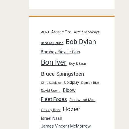
Arcade Fire
Arctic Monkeys
ALT-J
Bob Dylan
Band Of Horses
Bombay Bicycle Club
Bon Iver
Boy & Bear
Bruce Springsteen
Coldplay
Chris Stapleton
Damien Rice
Elbow
David Bowie
Fleet Foxes
Fleetwood Mac
Hozier
Grizzly Bear
Israel Nash
James Vincent McMorrow