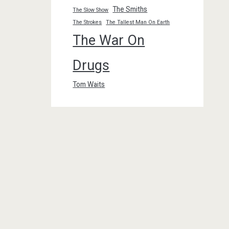
The Smiths
The Slow Show
The Strokes
The Tallest Man On Earth
The War On
Drugs
Tom Waits