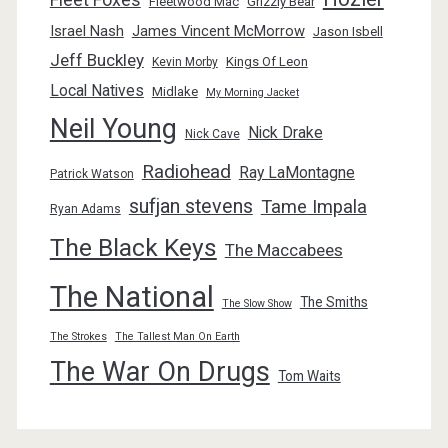
Fleetwood Mac
Grizzly Bear
Israel Nash
James Vincent McMorrow
Jason Isbell
Jeff Buckley
Kings Of Leon
Kevin Morby
Local Natives
Midlake
My Morning Jacket
Neil Young
Nick Drake
Nick Cave
Radiohead
Ray LaMontagne
Patrick Watson
sufjan stevens
Tame Impala
Ryan Adams
The Black Keys
The Maccabees
The National
The Smiths
The Slow Show
The Strokes
The Tallest Man On Earth
The War On Drugs
Tom Waits