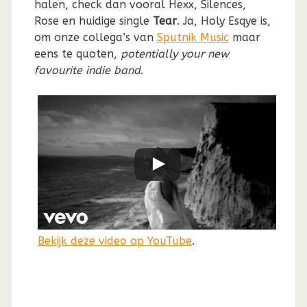
halen, check dan vooral Hexx, Silences,
Rose en huidige single
Tear
. Ja, Holy Esqye is,
om onze collega’s van
Sputnik Music
maar
eens te quoten,
potentially your new
favourite indie band
.
Bekijk deze video op YouTube
.