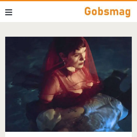
Tag:
<span>WU
LYF</span>