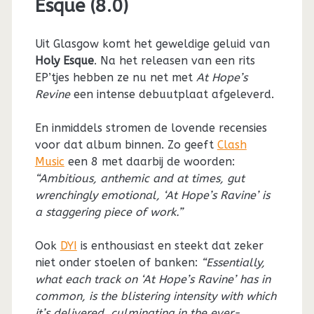
Esque (8.0)
Uit Glasgow komt het geweldige geluid van
Holy Esque
. Na het releasen van een rits
EP’tjes hebben ze nu net met
At Hope’s
Revine
een intense debuutplaat afgeleverd.
En inmiddels stromen de lovende recensies
voor dat album binnen. Zo geeft
Clash
Music
een 8 met daarbij de woorden:
“Ambitious, anthemic and at times, gut
wrenchingly emotional, ‘At Hope’s Ravine’ is
a staggering piece of work.”
Ook
DYI
is enthousiast en steekt dat zeker
niet onder stoelen of banken:
“Essentially,
what each track on ‘At Hope’s Ravine’ has in
common, is the blistering intensity with which
it’s delivered, culminating in the ever-