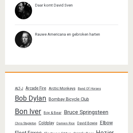
Daar komt David Sven
Rauwe Americana en gebroken harten
Arcade Fire
Arctic Monkeys
ALT-J
Band Of Horses
Bob Dylan
Bombay Bicycle Club
Bon Iver
Bruce Springsteen
Boy & Bear
Elbow
Coldplay
David Bowie
Chris Stapleton
Damien Rice
Hozier
Fleet Foxes