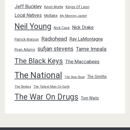
Jeff Buckley
Kings Of Leon
Kevin Morby
Local Natives
Midlake
My Morning Jacket
Neil Young
Nick Drake
Nick Cave
Radiohead
Ray LaMontagne
Patrick Watson
sufjan stevens
Tame Impala
Ryan Adams
The Black Keys
The Maccabees
The National
The Smiths
The Slow Show
The Strokes
The Tallest Man On Earth
The War On Drugs
Tom Waits