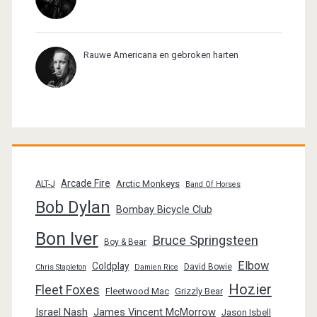
Rauwe Americana en gebroken harten
Arcade Fire
Arctic Monkeys
ALT-J
Band Of Horses
Bob Dylan
Bombay Bicycle Club
Bon Iver
Bruce Springsteen
Boy & Bear
Elbow
Coldplay
David Bowie
Chris Stapleton
Damien Rice
Hozier
Fleet Foxes
Fleetwood Mac
Grizzly Bear
Israel Nash
James Vincent McMorrow
Jason Isbell