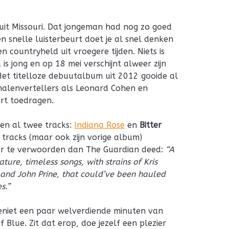
uit Missouri. Dat jongeman had nog zo goed
n snelle luisterbeurt doet je al snel denken
countryheld uit vroegere tijden. Niets is
s jong en op 18 mei verschijnt alweer zijn
Het titelloze debuutalbum uit 2012 gooide al
alenvertellers als Leonard Cohen en
rt toedragen.
en al twee tracks:
Indiana Rose
en
Bitter
e tracks (maar ook zijn vorige album)
ter te verwoorden dan The Guardian deed:
“A
ure, timeless songs, with strains of Kris
 and John Prine, that could’ve been hauled
s.”
geniet een paar welverdiende minuten van
Blue. Zit dat erop, doe jezelf een plezier