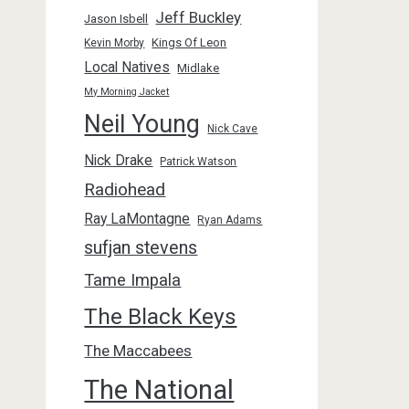
Jeff Buckley
Jason Isbell
Kings Of Leon
Kevin Morby
Local Natives
Midlake
My Morning Jacket
Neil Young
Nick Cave
Nick Drake
Patrick Watson
Radiohead
Ray LaMontagne
Ryan Adams
sufjan stevens
Tame Impala
The Black Keys
The Maccabees
The National