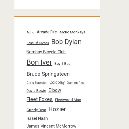
Arcade Fire
Arctic Monkeys
ALT-J
Bob Dylan
Band Of Horses
Bombay Bicycle Club
Bon Iver
Boy & Bear
Bruce Springsteen
Coldplay
Chris Stapleton
Damien Rice
Elbow
David Bowie
Fleet Foxes
Fleetwood Mac
Hozier
Grizzly Bear
Israel Nash
James Vincent McMorrow