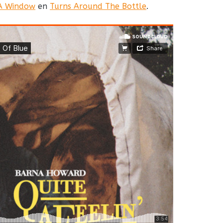
k A Window
en
Turns Around The Bottle
.