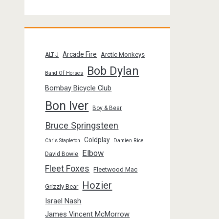
Arcade Fire
Arctic Monkeys
ALT-J
Bob Dylan
Band Of Horses
Bombay Bicycle Club
Bon Iver
Boy & Bear
Bruce Springsteen
Coldplay
Chris Stapleton
Damien Rice
Elbow
David Bowie
Fleet Foxes
Fleetwood Mac
Hozier
Grizzly Bear
Israel Nash
James Vincent McMorrow