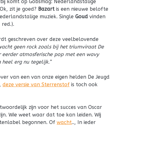
orbij komt op Gobsmag: Nederlandstalige
 Ok, zit je goed?
Bazart
is een nieuwe belofte
Nederlandstalige muziek. Single
Goud
vinden
 red.).
ordt geschreven over deze veelbelovende
acht geen rock zoals bij het triumviraat De
 eerder atmosferische pop met een wavy
 heel erg nu tegelijk.”
over van een van onze eigen helden De Jeugd
,
deze versie van Sterrenstof
is toch ook
twoordelijk zijn voor het succes van Oscar
ijn. Wie weet waar dat toe kan leiden. Wij
atenlabel begonnen. Of
wacht
.., In ieder