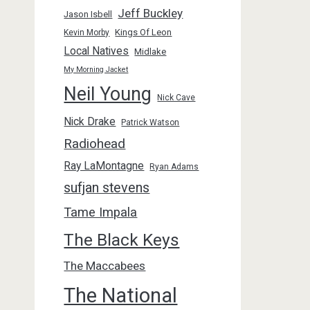
Jeff Buckley
Jason Isbell
Kings Of Leon
Kevin Morby
Local Natives
Midlake
My Morning Jacket
Neil Young
Nick Cave
Nick Drake
Patrick Watson
Radiohead
Ray LaMontagne
Ryan Adams
sufjan stevens
Tame Impala
The Black Keys
The Maccabees
The National