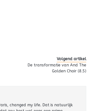
Volgend artikel
De transformatie van And The
Golden Choir (8.5)
ris, changed my life. Dat is natuurlijk
 dat zou best wel eens een prima