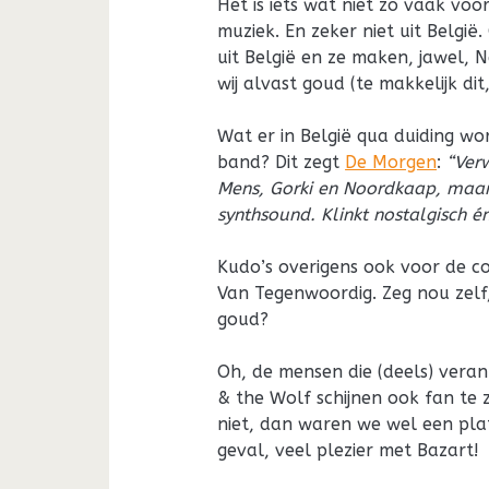
Het is iets wat niet zo vaak vo
muziek. En zeker niet uit België.
uit België en ze maken, jawel, 
wij alvast goud (te makkelijk dit,
Wat er in België qua duiding w
band? Dit zegt
De Morgen
:
“Verw
Mens, Gorki en Noordkaap, maar
synthsound. Klinkt nostalgisch én
Kudo’s overigens ook voor de c
Van Tegenwoordig. Zeg nou zelf
goud?
Oh, de mensen die (deels) veran
& the Wolf schijnen ook fan te z
niet, dan waren we wel een pl
geval, veel plezier met Bazart!