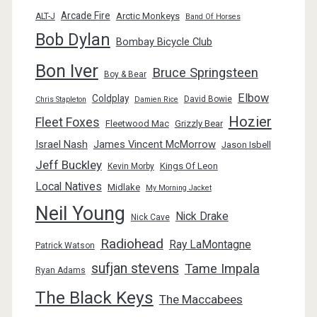
Arcade Fire
Arctic Monkeys
ALT-J
Band Of Horses
Bob Dylan
Bombay Bicycle Club
Bon Iver
Bruce Springsteen
Boy & Bear
Elbow
Coldplay
David Bowie
Chris Stapleton
Damien Rice
Hozier
Fleet Foxes
Fleetwood Mac
Grizzly Bear
Israel Nash
James Vincent McMorrow
Jason Isbell
Jeff Buckley
Kings Of Leon
Kevin Morby
Local Natives
Midlake
My Morning Jacket
Neil Young
Nick Drake
Nick Cave
Radiohead
Ray LaMontagne
Patrick Watson
sufjan stevens
Tame Impala
Ryan Adams
The Black Keys
The Maccabees