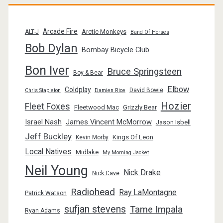
Arcade Fire
Arctic Monkeys
ALT-J
Band Of Horses
Bob Dylan
Bombay Bicycle Club
Bon Iver
Bruce Springsteen
Boy & Bear
Elbow
Coldplay
David Bowie
Chris Stapleton
Damien Rice
Hozier
Fleet Foxes
Fleetwood Mac
Grizzly Bear
Israel Nash
James Vincent McMorrow
Jason Isbell
Jeff Buckley
Kings Of Leon
Kevin Morby
Local Natives
Midlake
My Morning Jacket
Neil Young
Nick Drake
Nick Cave
Radiohead
Ray LaMontagne
Patrick Watson
sufjan stevens
Tame Impala
Ryan Adams