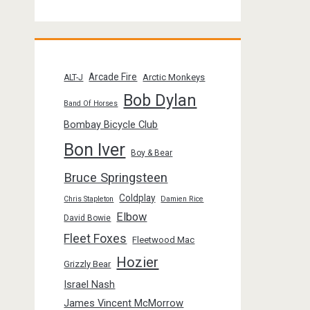
Arcade Fire
Arctic Monkeys
ALT-J
Bob Dylan
Band Of Horses
Bombay Bicycle Club
Bon Iver
Boy & Bear
Bruce Springsteen
Coldplay
Chris Stapleton
Damien Rice
Elbow
David Bowie
Fleet Foxes
Fleetwood Mac
Hozier
Grizzly Bear
Israel Nash
James Vincent McMorrow