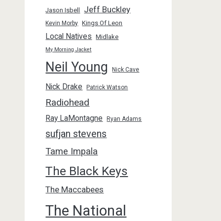
Jeff Buckley
Jason Isbell
Kings Of Leon
Kevin Morby
Local Natives
Midlake
My Morning Jacket
Neil Young
Nick Cave
Nick Drake
Patrick Watson
Radiohead
Ray LaMontagne
Ryan Adams
sufjan stevens
Tame Impala
The Black Keys
The Maccabees
The National