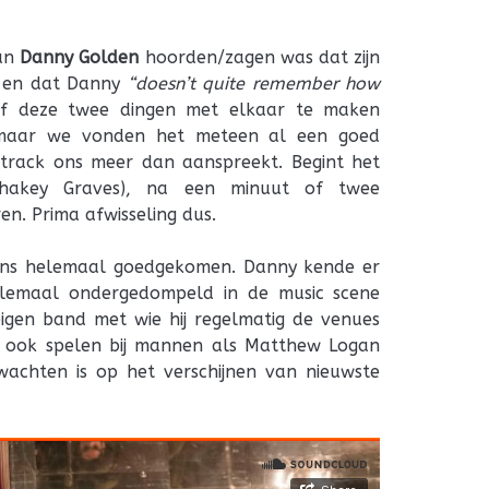
van
Danny Golden
hoorden/zagen was dat zijn
 en dat Danny
“doesn’t quite remember how
 deze twee dingen met elkaar te maken
maar we vonden het meteen al een goed
track ons meer dan aanspreekt. Begint het
, Shakey Graves), na een minuut of twee
en. Prima afwisseling dus.
ens helemaal goedgekomen. Danny kende er
elemaal ondergedompeld in de music scene
 eigen band met wie hij regelmatig de venues
e ook spelen bij mannen als Matthew Logan
achten is op het verschijnen van nieuwste