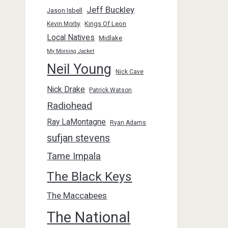
Jeff Buckley
Jason Isbell
Kings Of Leon
Kevin Morby
Local Natives
Midlake
My Morning Jacket
Neil Young
Nick Cave
Nick Drake
Patrick Watson
Radiohead
Ray LaMontagne
Ryan Adams
sufjan stevens
Tame Impala
The Black Keys
The Maccabees
The National