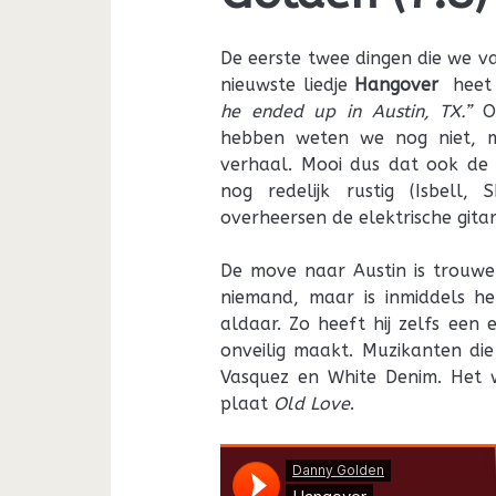
De eerste twee dingen die we 
nieuwste liedje
Hangover
heet
he ended up in Austin, TX.”
Of
hebben weten we nog niet, 
verhaal. Mooi dus dat ook de 
nog redelijk rustig (Isbell
overheersen de elektrische gitar
De move naar Austin is trouw
niemand, maar is inmiddels h
aldaar. Zo heeft hij zelfs een
onveilig maakt. Muzikanten di
Vasquez en White Denim. Het w
plaat
Old Love
.