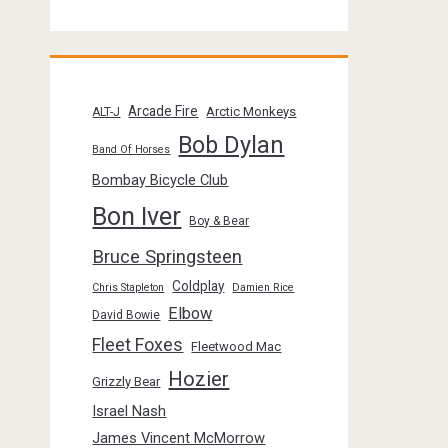
Arcade Fire
Arctic Monkeys
ALT-J
Bob Dylan
Band Of Horses
Bombay Bicycle Club
Bon Iver
Boy & Bear
Bruce Springsteen
Coldplay
Chris Stapleton
Damien Rice
Elbow
David Bowie
Fleet Foxes
Fleetwood Mac
Hozier
Grizzly Bear
Israel Nash
James Vincent McMorrow