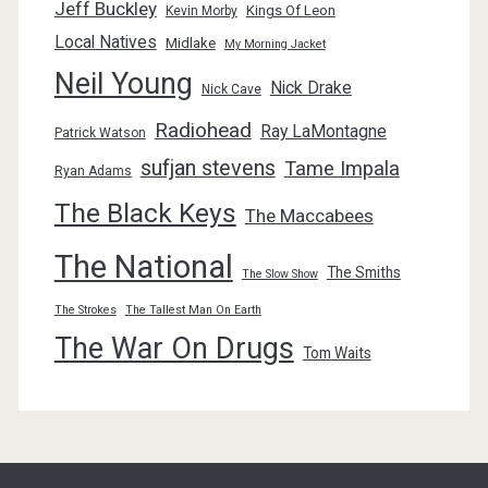
Jeff Buckley
Kings Of Leon
Kevin Morby
Local Natives
Midlake
My Morning Jacket
Neil Young
Nick Drake
Nick Cave
Radiohead
Ray LaMontagne
Patrick Watson
sufjan stevens
Tame Impala
Ryan Adams
The Black Keys
The Maccabees
The National
The Smiths
The Slow Show
The Strokes
The Tallest Man On Earth
The War On Drugs
Tom Waits