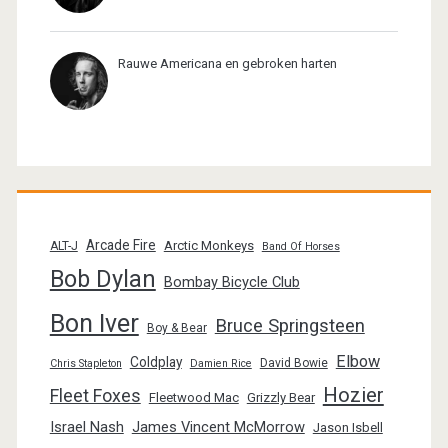
Rauwe Americana en gebroken harten
Arcade Fire
Arctic Monkeys
ALT-J
Band Of Horses
Bob Dylan
Bombay Bicycle Club
Bon Iver
Bruce Springsteen
Boy & Bear
Elbow
Coldplay
David Bowie
Chris Stapleton
Damien Rice
Hozier
Fleet Foxes
Fleetwood Mac
Grizzly Bear
Israel Nash
James Vincent McMorrow
Jason Isbell