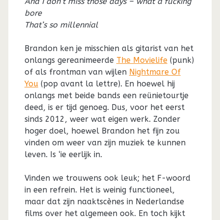
And I don’t miss those days – what a fucking
bore
That’s so millennial
Brandon ken je misschien als gitarist van het
onlangs gereanimeerde
The Movielife
(punk)
of als frontman van wijlen
Nightmare Of
You
(pop avant la lettre). En hoewel hij
onlangs met beide bands een reünietourtje
deed, is er tijd genoeg. Dus, voor het eerst
sinds 2012, weer wat eigen werk. Zonder
hoger doel, hoewel Brandon het fijn zou
vinden om weer van zijn muziek te kunnen
leven. Is ‘ie eerlijk in.
Vinden we trouwens ook leuk; het F-woord
in een refrein. Het is weinig functioneel,
maar dat zijn naaktscènes in Nederlandse
films over het algemeen ook. En toch kijkt