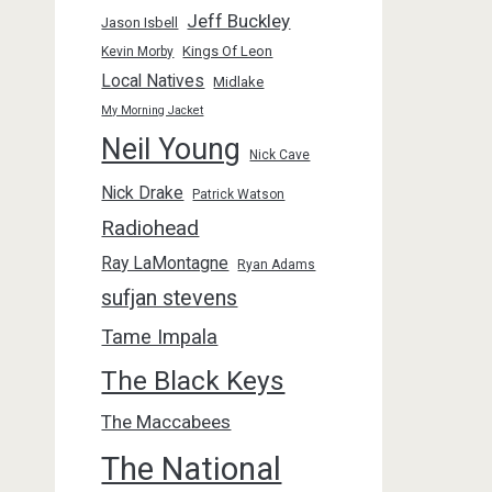
Jeff Buckley
Jason Isbell
Kings Of Leon
Kevin Morby
Local Natives
Midlake
My Morning Jacket
Neil Young
Nick Cave
Nick Drake
Patrick Watson
Radiohead
Ray LaMontagne
Ryan Adams
sufjan stevens
Tame Impala
The Black Keys
The Maccabees
The National