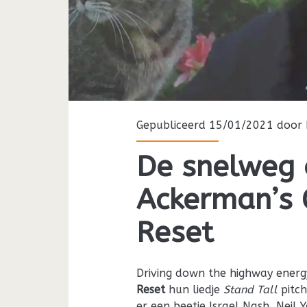
Gepubliceerd 15/01/2021 door
De snelweg 
Ackerman’s 
Reset
Driving down the highway energ
Reset
hun liedje
Stand Tall
pitc
er een beetje Israel Nash, Neil Y