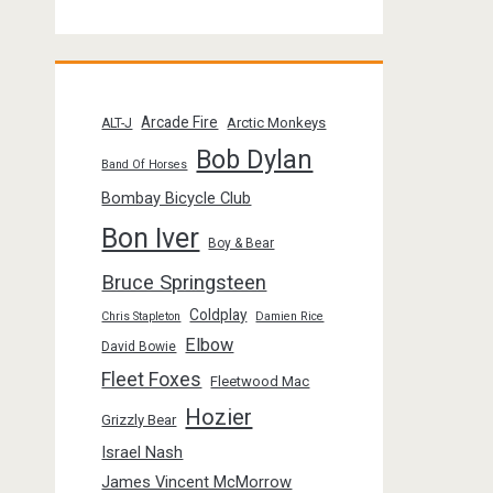
Arcade Fire
Arctic Monkeys
ALT-J
Bob Dylan
Band Of Horses
Bombay Bicycle Club
Bon Iver
Boy & Bear
Bruce Springsteen
Coldplay
Chris Stapleton
Damien Rice
Elbow
David Bowie
Fleet Foxes
Fleetwood Mac
Hozier
Grizzly Bear
Israel Nash
James Vincent McMorrow