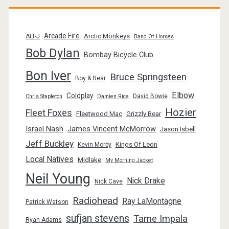
Arcade Fire
Arctic Monkeys
ALT-J
Band Of Horses
Bob Dylan
Bombay Bicycle Club
Bon Iver
Bruce Springsteen
Boy & Bear
Elbow
Coldplay
David Bowie
Chris Stapleton
Damien Rice
Hozier
Fleet Foxes
Fleetwood Mac
Grizzly Bear
Israel Nash
James Vincent McMorrow
Jason Isbell
Jeff Buckley
Kings Of Leon
Kevin Morby
Local Natives
Midlake
My Morning Jacket
Neil Young
Nick Drake
Nick Cave
Radiohead
Ray LaMontagne
Patrick Watson
sufjan stevens
Tame Impala
Ryan Adams