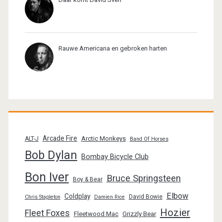
Rauwe Americana en gebroken harten
Arcade Fire
Arctic Monkeys
ALT-J
Band Of Horses
Bob Dylan
Bombay Bicycle Club
Bon Iver
Bruce Springsteen
Boy & Bear
Elbow
Coldplay
David Bowie
Chris Stapleton
Damien Rice
Hozier
Fleet Foxes
Fleetwood Mac
Grizzly Bear