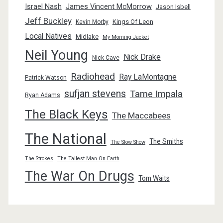
Israel Nash
James Vincent McMorrow
Jason Isbell
Jeff Buckley
Kings Of Leon
Kevin Morby
Local Natives
Midlake
My Morning Jacket
Neil Young
Nick Drake
Nick Cave
Radiohead
Ray LaMontagne
Patrick Watson
sufjan stevens
Tame Impala
Ryan Adams
The Black Keys
The Maccabees
The National
The Smiths
The Slow Show
The Strokes
The Tallest Man On Earth
The War On Drugs
Tom Waits