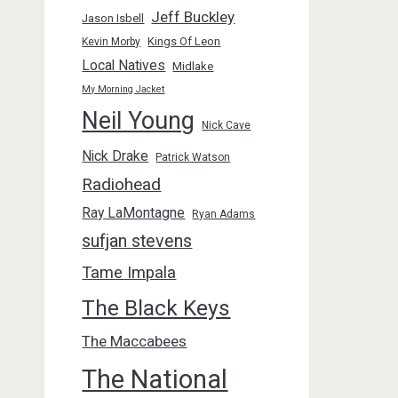
Jeff Buckley
Jason Isbell
Kings Of Leon
Kevin Morby
Local Natives
Midlake
My Morning Jacket
Neil Young
Nick Cave
Nick Drake
Patrick Watson
Radiohead
Ray LaMontagne
Ryan Adams
sufjan stevens
Tame Impala
The Black Keys
The Maccabees
The National