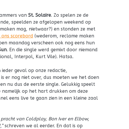
rdammers van
St. Solaire
. Zo spelen ze de
de, speelden ze afgelopen weekend op
 maken mag, nietwaar?) en stonden ze met
 ons scorebord
(wederom, reclame maken
lopen maandag verscheen ook nog eens hun
Sun
. En die single werd gemixt door niemand
onal, Interpol, Kurt Vile). Hatsa.
n ieder geval op onze redactie,
is er nog niet over, dus moeten we het doen
en nu dus de eerste single. Gelukkig speelt
 je namelijk op het hart drukken om deze
l eens live te gaan zien in een kleine zaal
pracht van Coldplay, Bon Iver en Elbow,
,”
schreven we al eerder. En dat is op