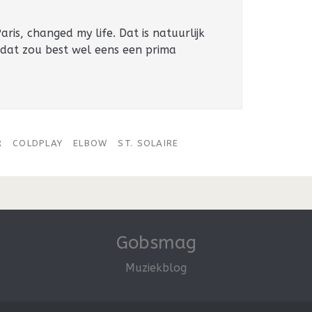
ris, changed my life. Dat is natuurlijk
 dat zou best wel eens een prima
R
COLDPLAY
ELBOW
ST. SOLAIRE
Gobsmag
Muziekblog