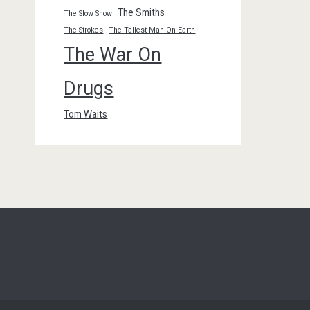
The Smiths
The Slow Show
The Strokes
The Tallest Man On Earth
The War On
Drugs
Tom Waits