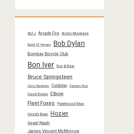
Arcade Fire
Arctic Monkeys
ALT-J
Bob Dylan
Band Of Horses
Bombay Bicycle Club
Bon Iver
Boy & Bear
Bruce Springsteen
Coldplay
Chris Stapleton
Damien Rice
Elbow
David Bowie
Fleet Foxes
Fleetwood Mac
Hozier
Grizzly Bear
Israel Nash
James Vincent McMorrow