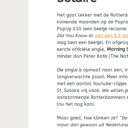
Het gaat lekker met de Rotte
komende maanden op de Popron
PopUp 010 (een beetje reclame
Did You Know
al
met een 8.5 op
mag best een beetje). En afge
eerste officiële single,
Morning 
minder dan Peter Katis (The Nati
Die single is opmaat naar een, i
langverwachte plaat. Meer info 
met een aantal Youtube-clipjes 
St. Solaire vrij vaak. We willen
aanstormende Rotterdammers sne
(nu het nog kan).
Maar goed, hoe klinken ze?
“De 
maar dan gewoon uit Nederland