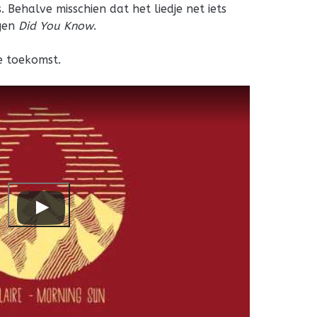
s. Behalve misschien dat het liedje net iets
ogen
Did You Know
.
e toekomst.