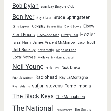
Bob Dylan
Bombay Bicycle Club
Bon Iver
Bruce Springsteen
Boy & Bear
Elbow
Coldplay
David Bowie
Chris Stapleton
Damien Rice
Hozier
Fleet Foxes
Fleetwood Mac
Grizzly Bear
Israel Nash
James Vincent McMorrow
Jason Isbell
Jeff Buckley
Kings Of Leon
Kevin Morby
Local Natives
Midlake
My Morning Jacket
Neil Young
Nick Drake
Nick Cave
Radiohead
Ray LaMontagne
Patrick Watson
sufjan stevens
Tame Impala
Ryan Adams
The Black Keys
The Maccabees
The National
The Smiths
The Slow Show