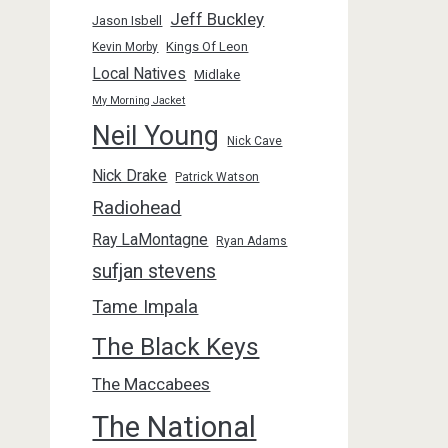
Jeff Buckley
Jason Isbell
Kings Of Leon
Kevin Morby
Local Natives
Midlake
My Morning Jacket
Neil Young
Nick Cave
Nick Drake
Patrick Watson
Radiohead
Ray LaMontagne
Ryan Adams
sufjan stevens
Tame Impala
The Black Keys
The Maccabees
The National