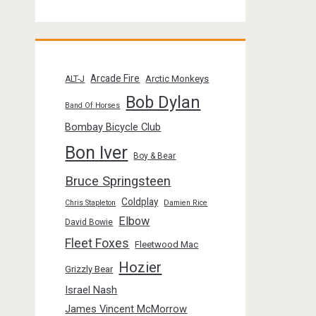
Arcade Fire
Arctic Monkeys
ALT-J
Bob Dylan
Band Of Horses
Bombay Bicycle Club
Bon Iver
Boy & Bear
Bruce Springsteen
Coldplay
Chris Stapleton
Damien Rice
Elbow
David Bowie
Fleet Foxes
Fleetwood Mac
Hozier
Grizzly Bear
Israel Nash
James Vincent McMorrow