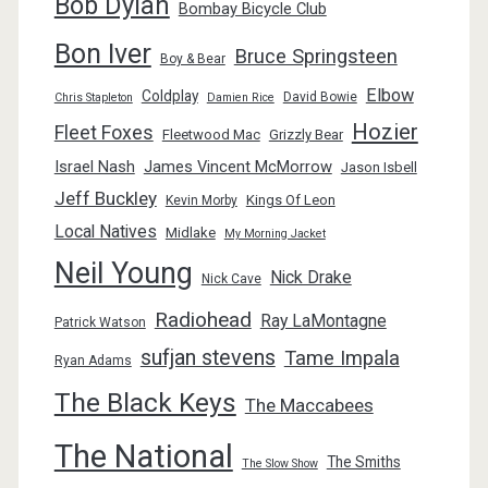
Bob Dylan
Bombay Bicycle Club
Bon Iver
Bruce Springsteen
Boy & Bear
Elbow
Coldplay
David Bowie
Chris Stapleton
Damien Rice
Hozier
Fleet Foxes
Fleetwood Mac
Grizzly Bear
Israel Nash
James Vincent McMorrow
Jason Isbell
Jeff Buckley
Kings Of Leon
Kevin Morby
Local Natives
Midlake
My Morning Jacket
Neil Young
Nick Drake
Nick Cave
Radiohead
Ray LaMontagne
Patrick Watson
sufjan stevens
Tame Impala
Ryan Adams
The Black Keys
The Maccabees
The National
The Smiths
The Slow Show