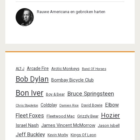
Rauwe Americana en gebroken harten
Arcade Fire
Arctic Monkeys
ALT-J
Band Of Horses
Bob Dylan
Bombay Bicycle Club
Bon Iver
Bruce Springsteen
Boy & Bear
Elbow
Coldplay
David Bowie
Chris Stapleton
Damien Rice
Hozier
Fleet Foxes
Fleetwood Mac
Grizzly Bear
Israel Nash
James Vincent McMorrow
Jason Isbell
Jeff Buckley
Kings Of Leon
Kevin Morby