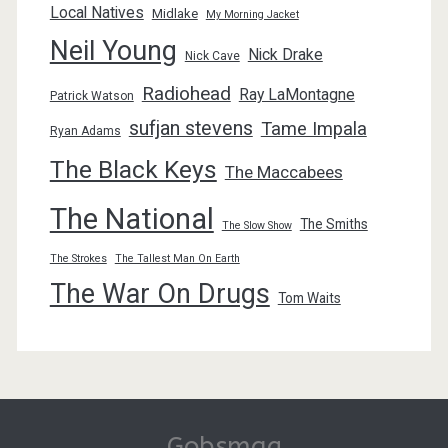
Local Natives
Midlake
My Morning Jacket
Neil Young
Nick Drake
Nick Cave
Radiohead
Ray LaMontagne
Patrick Watson
sufjan stevens
Tame Impala
Ryan Adams
The Black Keys
The Maccabees
The National
The Smiths
The Slow Show
The Strokes
The Tallest Man On Earth
The War On Drugs
Tom Waits
Gobsmag