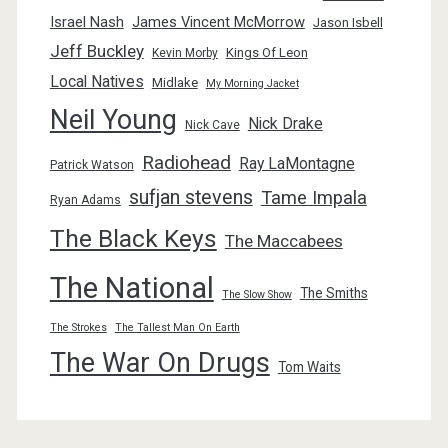
Israel Nash
James Vincent McMorrow
Jason Isbell
Jeff Buckley
Kings Of Leon
Kevin Morby
Local Natives
Midlake
My Morning Jacket
Neil Young
Nick Drake
Nick Cave
Radiohead
Ray LaMontagne
Patrick Watson
sufjan stevens
Tame Impala
Ryan Adams
The Black Keys
The Maccabees
The National
The Smiths
The Slow Show
The Strokes
The Tallest Man On Earth
The War On Drugs
Tom Waits