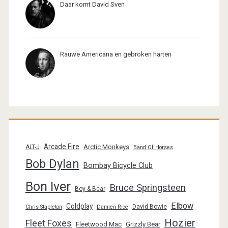
Daar komt David Sven
Rauwe Americana en gebroken harten
Arcade Fire
Arctic Monkeys
ALT-J
Band Of Horses
Bob Dylan
Bombay Bicycle Club
Bon Iver
Bruce Springsteen
Boy & Bear
Elbow
Coldplay
David Bowie
Chris Stapleton
Damien Rice
Hozier
Fleet Foxes
Fleetwood Mac
Grizzly Bear