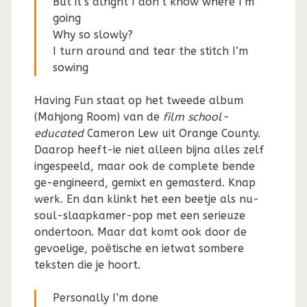
But it’s alright I don’t know where I’m
going
Why so slowly?
I turn around and tear the stitch I’m
sowing
Having Fun staat op het tweede album
(Mahjong Room) van de
film school-
educated
Cameron Lew uit Orange County.
Daarop heeft-ie niet alleen bijna alles zelf
ingespeeld, maar ook de complete bende
ge-engineerd, gemixt en gemasterd. Knap
werk. En dan klinkt het een beetje als nu-
soul-slaapkamer-pop met een serieuze
ondertoon. Maar dat komt ook door de
gevoelige, poëtische en ietwat sombere
teksten die je hoort.
Personally I’m done