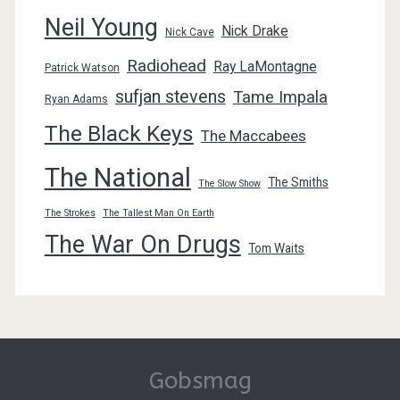
Neil Young
Nick Drake
Nick Cave
Radiohead
Ray LaMontagne
Patrick Watson
sufjan stevens
Tame Impala
Ryan Adams
The Black Keys
The Maccabees
The National
The Smiths
The Slow Show
The Strokes
The Tallest Man On Earth
The War On Drugs
Tom Waits
Gobsmag