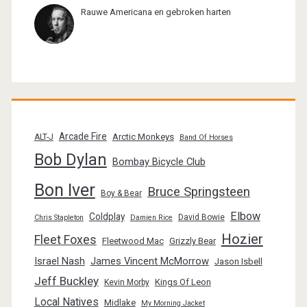
Rauwe Americana en gebroken harten
Arcade Fire
Arctic Monkeys
ALT-J
Band Of Horses
Bob Dylan
Bombay Bicycle Club
Bon Iver
Bruce Springsteen
Boy & Bear
Elbow
Coldplay
David Bowie
Chris Stapleton
Damien Rice
Hozier
Fleet Foxes
Fleetwood Mac
Grizzly Bear
Israel Nash
James Vincent McMorrow
Jason Isbell
Jeff Buckley
Kings Of Leon
Kevin Morby
Local Natives
Midlake
My Morning Jacket