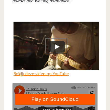
guitars and wailing harmonica.”
Bekijk deze video op YouTube
.