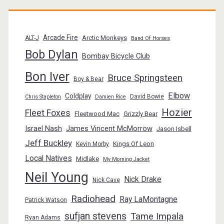
Arcade Fire
Arctic Monkeys
ALT-J
Band Of Horses
Bob Dylan
Bombay Bicycle Club
Bon Iver
Bruce Springsteen
Boy & Bear
Elbow
Coldplay
David Bowie
Chris Stapleton
Damien Rice
Hozier
Fleet Foxes
Fleetwood Mac
Grizzly Bear
Israel Nash
James Vincent McMorrow
Jason Isbell
Jeff Buckley
Kings Of Leon
Kevin Morby
Local Natives
Midlake
My Morning Jacket
Neil Young
Nick Drake
Nick Cave
Radiohead
Ray LaMontagne
Patrick Watson
sufjan stevens
Tame Impala
Ryan Adams