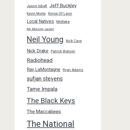
Jeff Buckley
Jason Isbell
Kings Of Leon
Kevin Morby
Local Natives
Midlake
My Morning Jacket
Neil Young
Nick Cave
Nick Drake
Patrick Watson
Radiohead
Ray LaMontagne
Ryan Adams
sufjan stevens
Tame Impala
The Black Keys
The Maccabees
The National