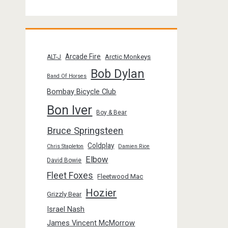
Arcade Fire
Arctic Monkeys
ALT-J
Bob Dylan
Band Of Horses
Bombay Bicycle Club
Bon Iver
Boy & Bear
Bruce Springsteen
Coldplay
Chris Stapleton
Damien Rice
Elbow
David Bowie
Fleet Foxes
Fleetwood Mac
Hozier
Grizzly Bear
Israel Nash
James Vincent McMorrow