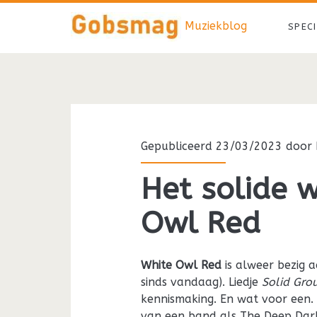
Muziekblog
SPEC
Gepubliceerd 23/03/2023 door
Het solide 
Owl Red
White Owl Red
is alweer bezig a
sinds vandaag). Liedje
Solid Gro
kennismaking. En wat voor een.
van een band als The Deep Dar