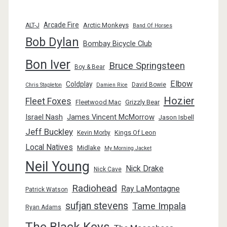
Arcade Fire
Arctic Monkeys
ALT-J
Band Of Horses
Bob Dylan
Bombay Bicycle Club
Bon Iver
Bruce Springsteen
Boy & Bear
Elbow
Coldplay
David Bowie
Chris Stapleton
Damien Rice
Hozier
Fleet Foxes
Fleetwood Mac
Grizzly Bear
Israel Nash
James Vincent McMorrow
Jason Isbell
Jeff Buckley
Kings Of Leon
Kevin Morby
Local Natives
Midlake
My Morning Jacket
Neil Young
Nick Drake
Nick Cave
Radiohead
Ray LaMontagne
Patrick Watson
sufjan stevens
Tame Impala
Ryan Adams
The Black Keys