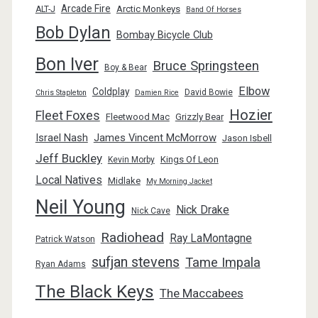
Arcade Fire
Arctic Monkeys
ALT-J
Band Of Horses
Bob Dylan
Bombay Bicycle Club
Bon Iver
Bruce Springsteen
Boy & Bear
Elbow
Coldplay
David Bowie
Chris Stapleton
Damien Rice
Hozier
Fleet Foxes
Fleetwood Mac
Grizzly Bear
Israel Nash
James Vincent McMorrow
Jason Isbell
Jeff Buckley
Kings Of Leon
Kevin Morby
Local Natives
Midlake
My Morning Jacket
Neil Young
Nick Drake
Nick Cave
Radiohead
Ray LaMontagne
Patrick Watson
sufjan stevens
Tame Impala
Ryan Adams
The Black Keys
The Maccabees