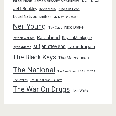
Israel Nash
James Vincent McMorrow
Jason Isbell
Jeff Buckley
Kings Of Leon
Kevin Morby
Local Natives
Midlake
My Morning Jacket
Neil Young
Nick Drake
Nick Cave
Radiohead
Ray LaMontagne
Patrick Watson
sufjan stevens
Tame Impala
Ryan Adams
The Black Keys
The Maccabees
The National
The Smiths
The Slow Show
The Strokes
The Tallest Man On Earth
The War On Drugs
Tom Waits