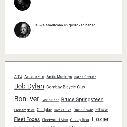
Rauwe Americana en gebroken harten
Arcade Fire
Arctic Monkeys
ALT-J
Band Of Horses
Bob Dylan
Bombay Bicycle Club
Bon Iver
Bruce Springsteen
Boy & Bear
Elbow
Coldplay
David Bowie
Chris Stapleton
Damien Rice
Hozier
Fleet Foxes
Fleetwood Mac
Grizzly Bear