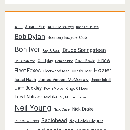
Arcade Fire
Arctic Monkeys
ALT-J
Band Of Horses
Bob Dylan
Bombay Bicycle Club
Bon Iver
Bruce Springsteen
Boy & Bear
Elbow
Coldplay
David Bowie
Chris Stapleton
Damien Rice
Hozier
Fleet Foxes
Fleetwood Mac
Grizzly Bear
Israel Nash
James Vincent McMorrow
Jason Isbell
Jeff Buckley
Kings Of Leon
Kevin Morby
Local Natives
Midlake
My Morning Jacket
Neil Young
Nick Drake
Nick Cave
Radiohead
Ray LaMontagne
Patrick Watson