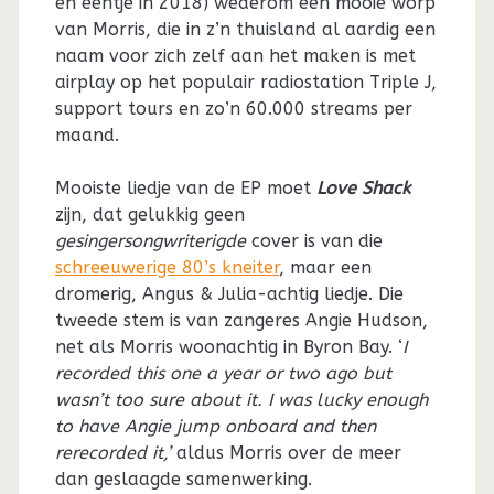
en eentje in 2018) wederom een mooie worp
van Morris, die in z’n thuisland al aardig een
naam voor zich zelf aan het maken is met
airplay op het populair radiostation Triple J,
support tours en zo’n 60.000 streams per
maand.
Mooiste liedje van de EP moet
Love Shack
zijn, dat gelukkig geen
gesingersongwriterigde
cover is van die
schreeuwerige 80’s kneiter
, maar een
dromerig, Angus & Julia-achtig liedje. Die
tweede stem is van zangeres Angie Hudson,
net als Morris woonachtig in Byron Bay. ‘
I
recorded this one a year or two ago but
wasn’t too sure about it. I was lucky enough
to have Angie jump onboard and then
rerecorded it,’
aldus Morris over de meer
dan geslaagde samenwerking.