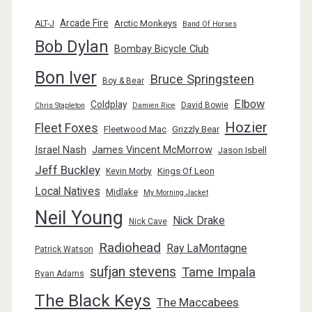
Arcade Fire
Arctic Monkeys
ALT-J
Band Of Horses
Bob Dylan
Bombay Bicycle Club
Bon Iver
Bruce Springsteen
Boy & Bear
Elbow
Coldplay
David Bowie
Chris Stapleton
Damien Rice
Hozier
Fleet Foxes
Fleetwood Mac
Grizzly Bear
Israel Nash
James Vincent McMorrow
Jason Isbell
Jeff Buckley
Kings Of Leon
Kevin Morby
Local Natives
Midlake
My Morning Jacket
Neil Young
Nick Drake
Nick Cave
Radiohead
Ray LaMontagne
Patrick Watson
sufjan stevens
Tame Impala
Ryan Adams
The Black Keys
The Maccabees