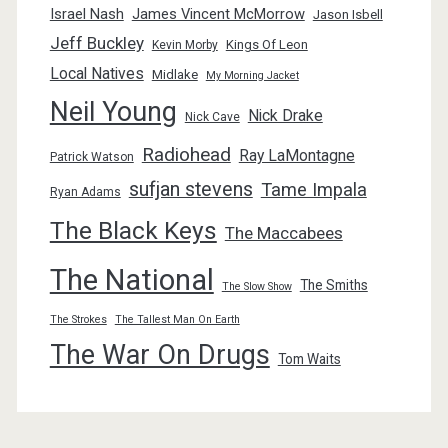
Israel Nash
James Vincent McMorrow
Jason Isbell
Jeff Buckley
Kings Of Leon
Kevin Morby
Local Natives
Midlake
My Morning Jacket
Neil Young
Nick Drake
Nick Cave
Radiohead
Ray LaMontagne
Patrick Watson
sufjan stevens
Tame Impala
Ryan Adams
The Black Keys
The Maccabees
The National
The Smiths
The Slow Show
The Strokes
The Tallest Man On Earth
The War On Drugs
Tom Waits