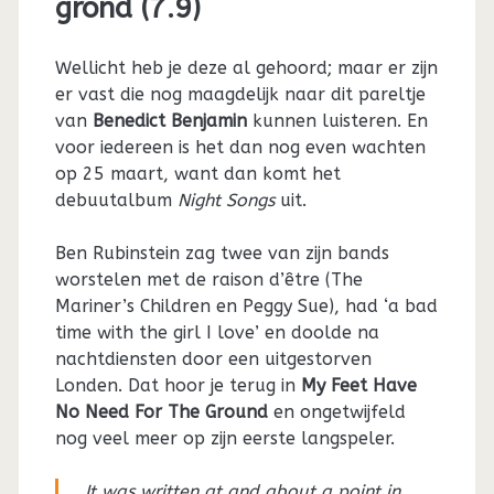
grond (7.9)
Wellicht heb je deze al gehoord; maar er zijn
er vast die nog maagdelijk naar dit pareltje
van
Benedict Benjamin
kunnen luisteren. En
voor iedereen is het dan nog even wachten
op 25 maart, want dan komt het
debuutalbum
Night Songs
uit.
Ben Rubinstein zag twee van zijn bands
worstelen met de raison d’être (The
Mariner’s Children en Peggy Sue), had ‘a bad
time with the girl I love’ en doolde na
nachtdiensten door een uitgestorven
Londen. Dat hoor je terug in
My Feet Have
No Need For The Ground
en ongetwijfeld
nog veel meer op zijn eerste langspeler.
It was written at and about a point in