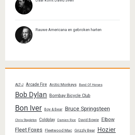
Daar komt David Sven
Rauwe Americana en gebroken harten
Arcade Fire
Arctic Monkeys
ALT-J
Band Of Horses
Bob Dylan
Bombay Bicycle Club
Bon Iver
Bruce Springsteen
Boy & Bear
Elbow
Coldplay
David Bowie
Chris Stapleton
Damien Rice
Hozier
Fleet Foxes
Fleetwood Mac
Grizzly Bear