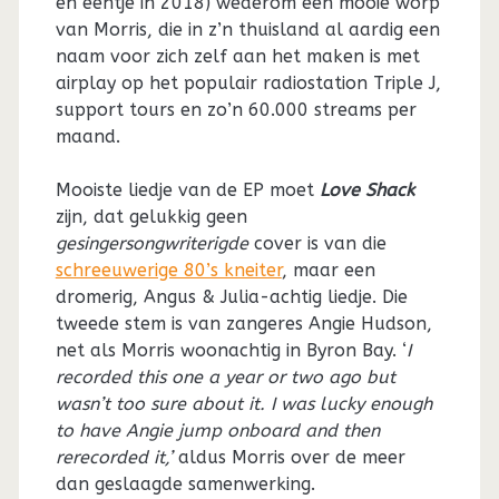
en eentje in 2018) wederom een mooie worp
van Morris, die in z’n thuisland al aardig een
naam voor zich zelf aan het maken is met
airplay op het populair radiostation Triple J,
support tours en zo’n 60.000 streams per
maand.
Mooiste liedje van de EP moet
Love Shack
zijn, dat gelukkig geen
gesingersongwriterigde
cover is van die
schreeuwerige 80’s kneiter
, maar een
dromerig, Angus & Julia-achtig liedje. Die
tweede stem is van zangeres Angie Hudson,
net als Morris woonachtig in Byron Bay. ‘
I
recorded this one a year or two ago but
wasn’t too sure about it. I was lucky enough
to have Angie jump onboard and then
rerecorded it,’
aldus Morris over de meer
dan geslaagde samenwerking.