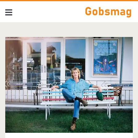
Tag:
<span>Angus
&
Julia
Stone</span>