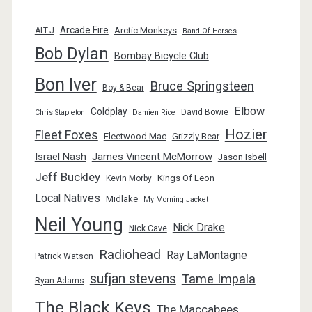
Arcade Fire
Arctic Monkeys
ALT-J
Band Of Horses
Bob Dylan
Bombay Bicycle Club
Bon Iver
Bruce Springsteen
Boy & Bear
Elbow
Coldplay
David Bowie
Chris Stapleton
Damien Rice
Hozier
Fleet Foxes
Fleetwood Mac
Grizzly Bear
Israel Nash
James Vincent McMorrow
Jason Isbell
Jeff Buckley
Kings Of Leon
Kevin Morby
Local Natives
Midlake
My Morning Jacket
Neil Young
Nick Drake
Nick Cave
Radiohead
Ray LaMontagne
Patrick Watson
sufjan stevens
Tame Impala
Ryan Adams
The Black Keys
The Maccabees