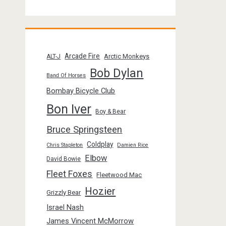
Arcade Fire
Arctic Monkeys
ALT-J
Bob Dylan
Band Of Horses
Bombay Bicycle Club
Bon Iver
Boy & Bear
Bruce Springsteen
Coldplay
Chris Stapleton
Damien Rice
Elbow
David Bowie
Fleet Foxes
Fleetwood Mac
Hozier
Grizzly Bear
Israel Nash
James Vincent McMorrow