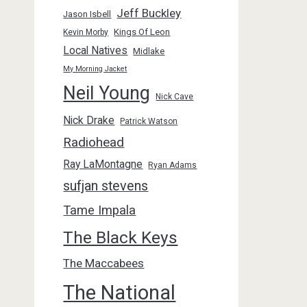
Jeff Buckley
Jason Isbell
Kings Of Leon
Kevin Morby
Local Natives
Midlake
My Morning Jacket
Neil Young
Nick Cave
Nick Drake
Patrick Watson
Radiohead
Ray LaMontagne
Ryan Adams
sufjan stevens
Tame Impala
The Black Keys
The Maccabees
The National