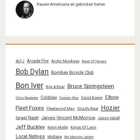
Rauwe Americana en gebroken harten
Arcade Fire
Arctic Monkeys
ALT-J
Band Of Horses
Bob Dylan
Bombay Bicycle Club
Bon Iver
Bruce Springsteen
Boy & Bear
Elbow
Coldplay
David Bowie
Chris Stapleton
Damien Rice
Hozier
Fleet Foxes
Fleetwood Mac
Grizzly Bear
Israel Nash
James Vincent McMorrow
Jason Isbell
Jeff Buckley
Kings Of Leon
Kevin Morby
Local Natives
Midlake
My Morning Jacket