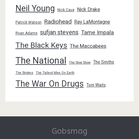
Neil Young
Nick Drake
Nick Cave
Radiohead
Ray LaMontagne
Patrick Watson
sufjan stevens
Tame Impala
Ryan Adams
The Black Keys
The Maccabees
The National
The Smiths
The Slow Show
The Strokes
The Tallest Man On Earth
The War On Drugs
Tom Waits
Gobsmag